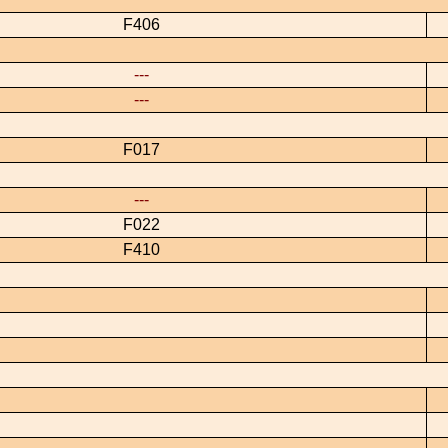
F406
---
---
F017
---
F022
F410