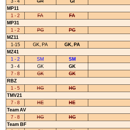
3 - 4
GR
GI
MP11
1 - 2
FA
FA
MP31
1 - 2
PG
PG
MZ11
1-15
GK, PA
GK, PA
MZ41
1 - 2
SM
SM
3 - 4
GK
GK
7 - 8
GK
GK
RBZ
1 - 5
HG
HG
TMV21
7 - 8
HE
HE
Team AV
7 - 8
HG
HG
Team BF