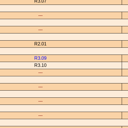
R3.07
---
---
R2.01
R3.09
R3.10
---
---
---
---