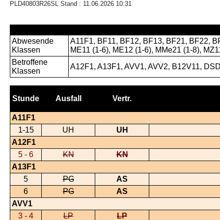
PLD40803R26SL Stand : 11.06.2026 10:31
Abwesende
A11F1, BF11, BF12, BF13, BF21, BF22, BF
Klassen
ME11 (1-6), ME12 (1-6), MMe21 (1-8), MZ
Betroffene
A12F1, A13F1, AVV1, AVV2, B12V11, DSD
Klassen
Stunde
Ausfall
Vertr.
A11F1
1-15
UH
UH
A12F1
5 - 6
KN
KN
A13F1
5
PG
AS
6
PG
AS
AVV1
3 - 4
LP
LP