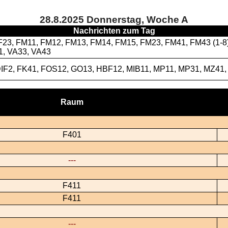
28.8.2025 Donnerstag, Woche A
Nachrichten zum Tag
23, FM11, FM12, FM13, FM14, FM15, FM23, FM41, FM43 (1-8), F
11, VA33, VA43
IF2, FK41, FOS12, GO13, HBF12, MIB11, MP11, MP31, MZ41, 
Raum
F401
---
F411
F411
---