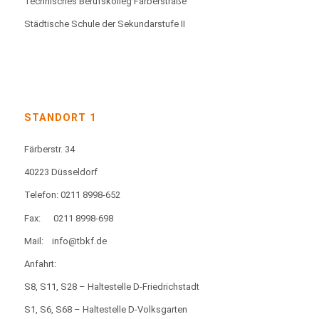
Technisches Berufskolleg Färberstraße
Städtische Schule der Sekundarstufe II
STANDORT 1
Färberstr. 34
40223 Düsseldorf
Telefon: 0211 8998-652
Fax:
0211 8998-698
Mail:
info@tbkf.de
Anfahrt:
S8, S11, S28 – Haltestelle D-Friedrichstadt
S1, S6, S68 – Haltestelle D-Volksgarten