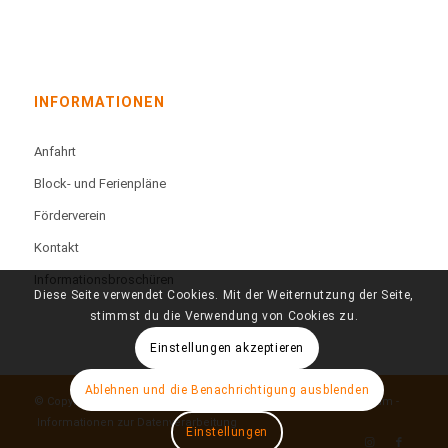
INFORMATIONEN
Anfahrt
Block- und Ferienpläne
Förderverein
Kontakt
Informationsbroschüren
Diese Seite verwendet Cookies. Mit der Weiternutzung der Seite,
stimmst du die Verwendung von Cookies zu.
Einstellungen akzeptieren
Ablehnen und die Benachrichtigung ausblenden
© Copyright - Technisches Berufskolleg Färberstraße -
Impressum
-
Informationen zur Datenverarbeitung
Einstellungen