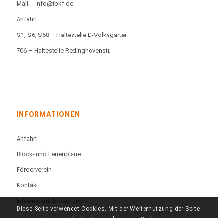
Mail:
info@tbkf.de
Anfahrt:
S1, S6, S68 – Haltestelle D-Volksgarten
706 – Haltestelle Redinghovenstr.
INFORMATIONEN
Anfahrt
Block- und Ferienpläne
Förderverein
Kontakt
Informationsbroschüren
Diese Seite verwendet Cookies. Mit der Weiternutzung der Seite,