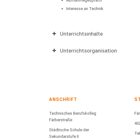
Aufnahmegespräch
Interesse an Technik
Unterrichtsinhalte
Unterrichtsorganisation
ANSCHRIFT
S
Technisches Berufskolleg
Fär
Färberstraße
40
Städtische Schule der
Te
Sekundarstufe II