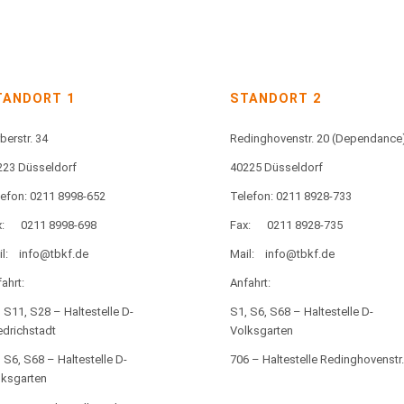
TANDORT 1
STANDORT 2
berstr. 34
Redinghovenstr. 20
(Dependance
223 Düsseldorf
40225 Düsseldorf
lefon: 0211 8998-652
Telefon: 0211 8928-733
:
0211 8998-698
Fax:
0211 8928-735
l:
info@tbkf.de
Mail:
info@tbkf.de
ahrt:
Anfahrt:
 S11, S28 – Haltestelle D-
S1, S6, S68 – Haltestelle D-
edrichstadt
Volksgarten
 S6, S68 – Haltestelle D-
706 – Haltestelle Redinghovenstr.
lksgarten