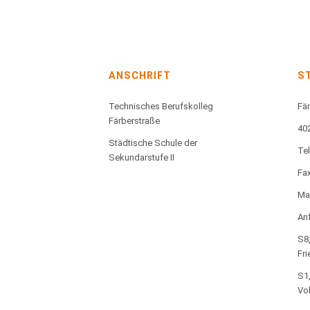
ANSCHRIFT
S
Technisches Berufskolleg
Fär
Färberstraße
40
Städtische Schule der
Te
Sekundarstufe II
Fax
Mai
Anf
S8,
Fri
S1,
Vo