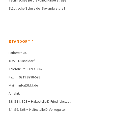
Technisches Berufskolleg Färberstraße
Städtische Schule der Sekundarstufe II
STANDORT 1
Färberstr. 34
40223 Düsseldorf
Telefon: 0211 8998-652
Fax:
0211 8998-698
Mail:
info@tbkf.de
Anfahrt:
S8, S11, S28 – Haltestelle D-Friedrichstadt
S1, S6, S68 – Haltestelle D-Volksgarten