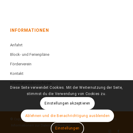
INFORMATIONEN
Anfahrt
Block- und Ferienpläne
Förderverein
Kontakt
Informationsbroschüren
Diese Seite verwendet Cookies. Mit der Weiternutzung der Seite,
stimmst du die Verwendung von Cookies zu.
Einstellungen akzeptieren
Ablehnen und die Benachrichtigung ausblenden
© Copyright - Technisches Berufskolleg Färberstraße -
Impressum
-
Informationen zur Datenverarbeitung
Einstellungen