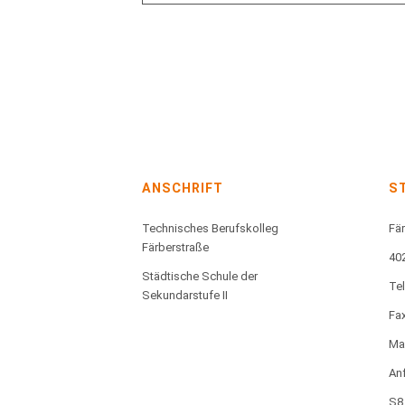
ANSCHRIFT
S
Technisches Berufskolleg
Fär
Färberstraße
40
Städtische Schule der
Te
Sekundarstufe II
Fax
Mai
Anf
S8,