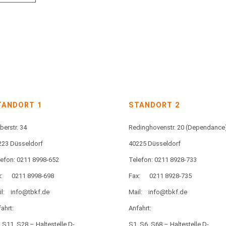
TANDORT 1
STANDORT 2
berstr. 34
Redinghovenstr. 20
(Dependance
223 Düsseldorf
40225 Düsseldorf
lefon: 0211 8998-652
Telefon: 0211 8928-733
:
0211 8998-698
Fax:
0211 8928-735
l:
info@tbkf.de
Mail:
info@tbkf.de
ahrt:
Anfahrt:
 S11, S28 – Haltestelle D-
S1, S6, S68 – Haltestelle D-