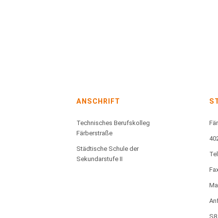
ANSCHRIFT
S
Technisches Berufskolleg
Fär
Färberstraße
40
Städtische Schule der
Te
Sekundarstufe II
Fax
Mai
Anf
S8,