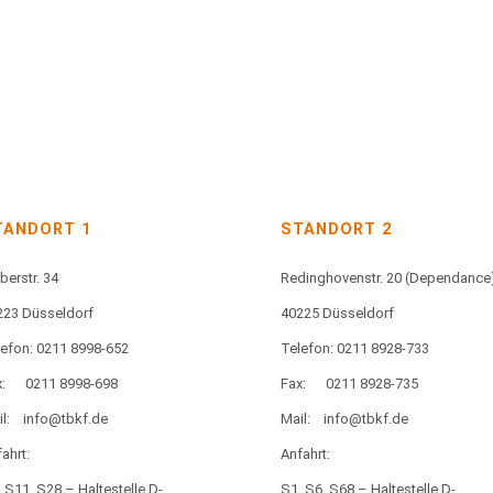
TANDORT 1
STANDORT 2
berstr. 34
Redinghovenstr. 20
(Dependance
223 Düsseldorf
40225 Düsseldorf
lefon: 0211 8998-652
Telefon: 0211 8928-733
:
0211 8998-698
Fax:
0211 8928-735
l:
info@tbkf.de
Mail:
info@tbkf.de
ahrt:
Anfahrt:
 S11, S28 – Haltestelle D-
S1, S6, S68 – Haltestelle D-