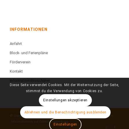
INFORMATIONEN
Anfahrt
Block- und Ferienpläne
Förderverein
Kontakt
Informationsbroschüren
Diese Seite verwendet Cookies. Mit der Weiternutzung der Seite,
stimmst du die Verwendung von Cookies zu.
Einstellungen akzeptieren
Ablehnen und die Benachrichtigung ausblenden
© Copyright - Technisches Berufskolleg Färberstraße -
Impressum
-
Informationen zur Datenverarbeitung
Einstellungen