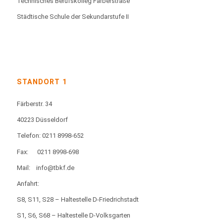
Technisches Berufskolleg Färberstraße
Städtische Schule der Sekundarstufe II
STANDORT 1
Färberstr. 34
40223 Düsseldorf
Telefon: 0211 8998-652
Fax:
0211 8998-698
Mail:
info@tbkf.de
Anfahrt:
S8, S11, S28 – Haltestelle D-Friedrichstadt
S1, S6, S68 – Haltestelle D-Volksgarten