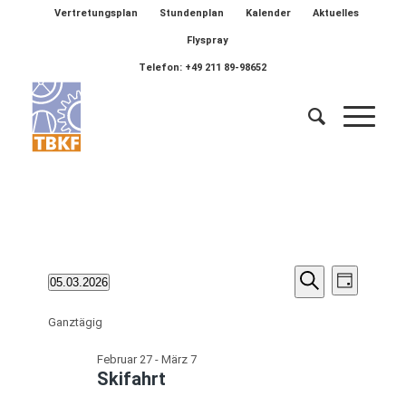
Vertretungsplan
Stundenplan
Kalender
Aktuelles
Flyspray
Telefon: +49 211 89-98652
Veransta
Veranstaltungen
Verans
05.03.2026
Tag
Ansich
Suche
Suche
Datum
für
Naviga
wählen.
Ganztägig
und
März
Ansichten
Februar 27
-
März 7
5,
Skifahrt
Navigatio