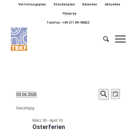
Vertretungsplan
Stundenplan
Kalender
Aktuelles
Flyspray
Telefon: +49 211 89-98652
Veransta
Veranstaltungen
Verans
03.04.2026
Tag
Ansich
Suche
Suche
Datum
für
Naviga
wählen.
Ganztägig
und
April
Ansichten
März 30
-
April 10
3,
Osterferien
Navigatio