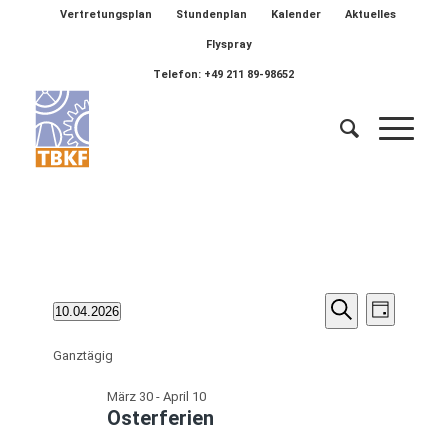
Vertretungsplan
Stundenplan
Kalender
Aktuelles
Flyspray
Telefon: +49 211 89-98652
Veransta
Veranstaltungen
Verans
10.04.2026
Tag
Ansich
Suche
Suche
Datum
für
Naviga
wählen.
Ganztägig
und
April
Ansichten
März 30
-
April 10
10,
Osterferien
Navigatio