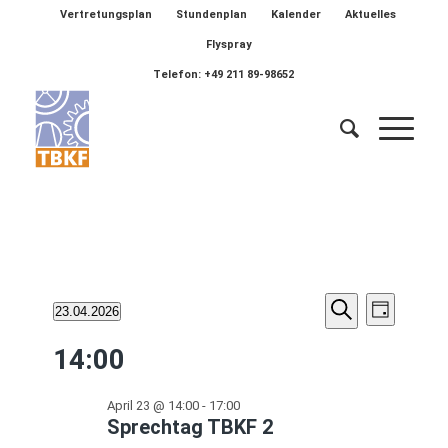
Vertretungsplan
Stundenplan
Kalender
Aktuelles
Flyspray
Telefon: +49 211 89-98652
Veransta
Veranstaltungen
Verans
23.04.2026
Tag
Ansich
Suche
Suche
Datum
für
Naviga
14:00
wählen.
und
April
Ansichten
April 23 @ 14:00
-
17:00
23,
Navigatio
Sprechtag TBKF 2