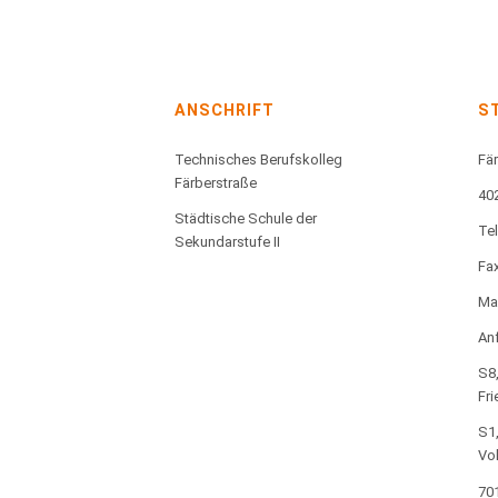
ANSCHRIFT
S
Technisches Berufskolleg
Fär
Färberstraße
40
Städtische Schule der
Te
Sekundarstufe II
Fax
Mai
Anf
S8,
Fri
S1,
Vo
701