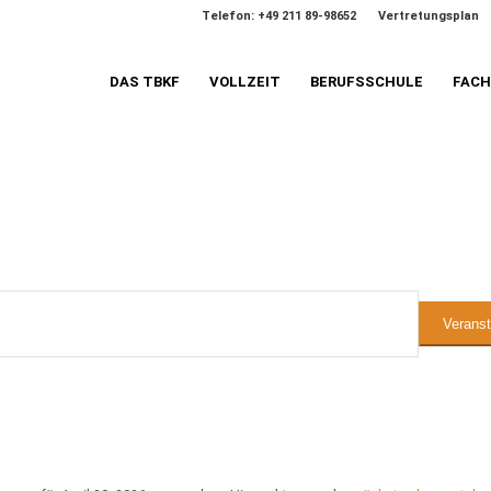
Telefon: +49 211 89-98652
Vertretungsplan
DAS TBKF
VOLLZEIT
BERUFSSCHULE
FAC
n
Verans