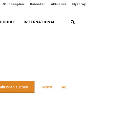
Stundenplan
Kalender
Aktuelles
Flyspray
HSCHULE
INTERNATIONAL
Veranstaltung
Ansichten-
taltungen suchen
Monat
Tag
Navigation