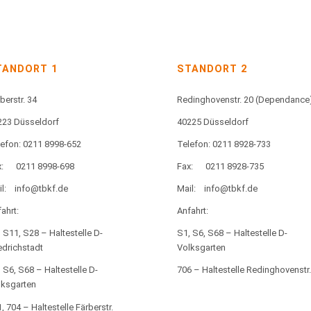
TANDORT 1
STANDORT 2
berstr. 34
Redinghovenstr. 20
(Dependance
223 Düsseldorf
40225 Düsseldorf
lefon: 0211 8998-652
Telefon: 0211 8928-733
:
0211 8998-698
Fax:
0211 8928-735
l:
info@tbkf.de
Mail:
info@tbkf.de
ahrt:
Anfahrt:
 S11, S28 – Haltestelle D-
S1, S6, S68 – Haltestelle D-
edrichstadt
Volksgarten
 S6, S68 – Haltestelle D-
706 – Haltestelle Redinghovenstr.
lksgarten
, 704 – Haltestelle Färberstr.