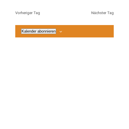
Suche
2026
Naviga
wählen.
und
Vorheriger Tag
Nächster Tag
Ansichten
Navigatio
Kalender abonnieren