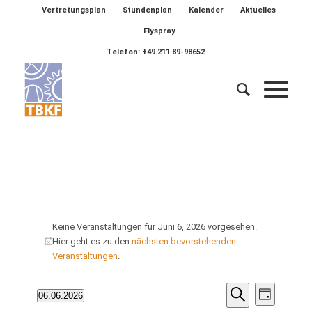
Vertretungsplan
Stundenplan
Kalender
Aktuelles
Flyspray
Telefon: +49 211 89-98652
Veranstaltungen
Keine Veranstaltungen für Juni 6, 2026 vorgesehen.
für
Hier geht es zu den
nächsten bevorstehenden
Hinweis
Veranstaltungen
.
Juni
6,
Veransta
Verans
06.06.2026
Tag
Ansich
Suche
Datum