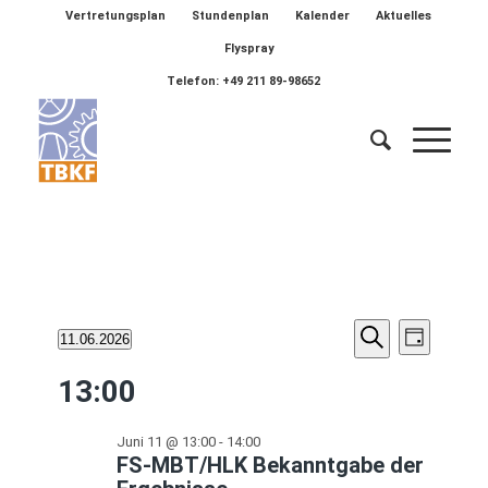
Vertretungsplan
Stundenplan
Kalender
Aktuelles
Flyspray
Telefon: +49 211 89-98652
Veransta
Veranstaltungen
Verans
11.06.2026
Tag
Ansich
Suche
Suche
Datum
für
Naviga
13:00
wählen.
und
Juni
Ansichten
Juni 11 @ 13:00
-
14:00
11,
Navigatio
FS-MBT/HLK Bekanntgabe der