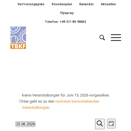
Vertretungsplan
Stundenplan
Kalender
Aktuelles
Flyspray
Telefon: +49 211 89-98652
Veranstaltungen
Keine Veranstaltungen für Juni 15, 2026 vorgesehen.
für
Hier geht es zu den
nächsten bevorstehenden
Hinweis
Veranstaltungen
.
Juni
15,
Veransta
Verans
15.06.2026
Tag
Ansich
Suche
Datum