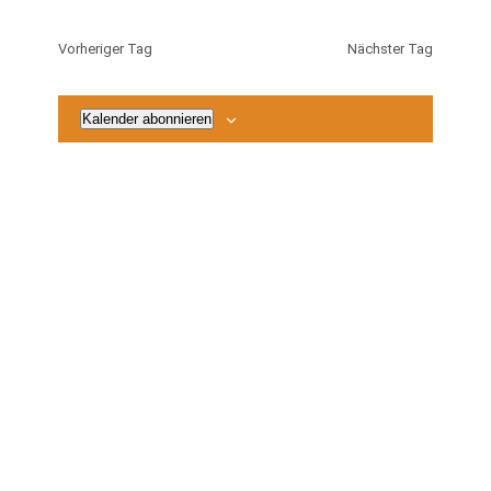
Suche
2026
Naviga
wählen.
und
Vorheriger Tag
Nächster Tag
Ansichten
Navigatio
Kalender abonnieren