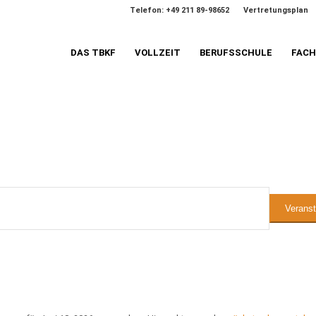
Telefon: +49 211 89-98652
Vertretungsplan
DAS TBKF
VOLLZEIT
BERUFSSCHULE
FAC
n
Verans