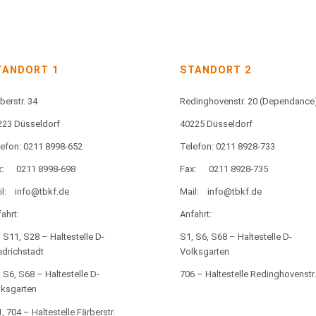
TANDORT 1
STANDORT 2
berstr. 34
Redinghovenstr. 20
(Dependance
223 Düsseldorf
40225 Düsseldorf
lefon: 0211 8998-652
Telefon: 0211 8928-733
:
0211 8998-698
Fax:
0211 8928-735
l:
info@tbkf.de
Mail:
info@tbkf.de
ahrt:
Anfahrt:
 S11, S28 – Haltestelle D-
S1, S6, S68 – Haltestelle D-
edrichstadt
Volksgarten
 S6, S68 – Haltestelle D-
706 – Haltestelle Redinghovenstr.
lksgarten
, 704 – Haltestelle Färberstr.