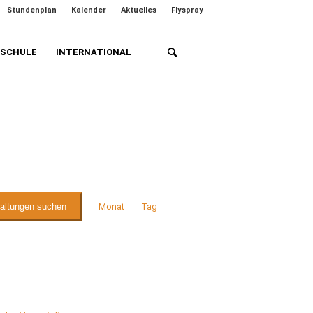
Stundenplan
Kalender
Aktuelles
Flyspray
HSCHULE
INTERNATIONAL
Veranstaltung
Ansichten-
taltungen suchen
Monat
Tag
Navigation