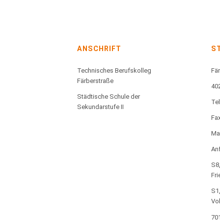
ANSCHRIFT
S
Technisches Berufskolleg
Fär
Färberstraße
40
Städtische Schule der
Te
Sekundarstufe II
Fax
Mai
Anf
S8,
Fri
S1,
Vo
701