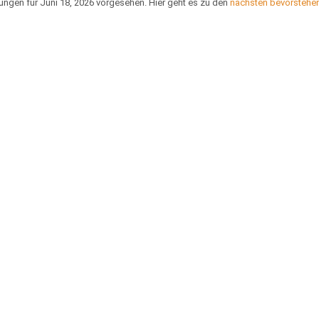
ungen für Juni 18, 2026 vorgesehen. Hier geht es zu den
nächsten bevorstehe
Hinweis