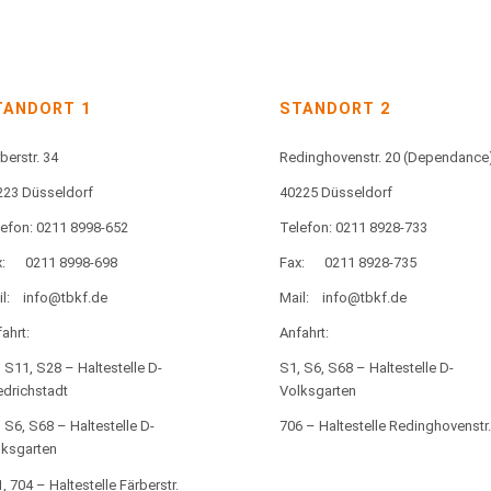
TANDORT 1
STANDORT 2
berstr. 34
Redinghovenstr. 20
(Dependance
223 Düsseldorf
40225 Düsseldorf
lefon: 0211 8998-652
Telefon: 0211 8928-733
:
0211 8998-698
Fax:
0211 8928-735
l:
info@tbkf.de
Mail:
info@tbkf.de
ahrt:
Anfahrt:
 S11, S28 – Haltestelle D-
S1, S6, S68 – Haltestelle D-
edrichstadt
Volksgarten
 S6, S68 – Haltestelle D-
706 – Haltestelle Redinghovenstr.
lksgarten
, 704 – Haltestelle Färberstr.