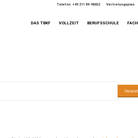
Telefon: +49 211 89-98652
Vertretungsplan
DAS TBKF
VOLLZEIT
BERUFSSCHULE
FAC
n
Verans