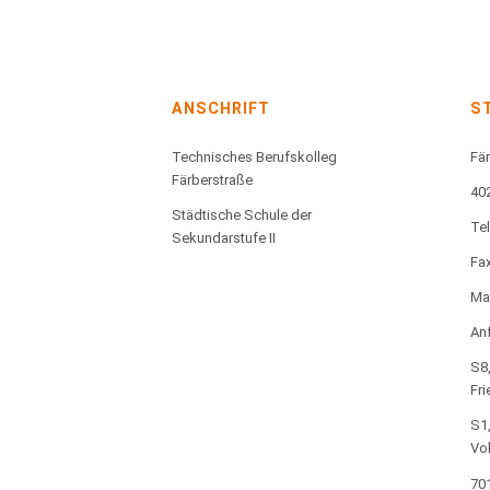
ANSCHRIFT
S
Technisches Berufskolleg
Fär
Färberstraße
40
Städtische Schule der
Te
Sekundarstufe II
Fax
Mai
Anf
S8,
Fri
S1,
Vo
701