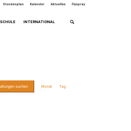
Stundenplan
Kalender
Aktuelles
Flyspray
HSCHULE
INTERNATIONAL
Veranstaltung
Ansichten-
taltungen suchen
Monat
Tag
Navigation