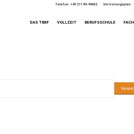
Telefon: +49 211 89-98652
Vertretungsplan
DAS TBKF
VOLLZEIT
BERUFSSCHULE
FAC
n
Verans