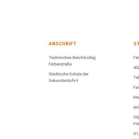
ANSCHRIFT
S
Technisches Berufskolleg
Fär
Färberstraße
40
Städtische Schule der
Te
Sekundarstufe II
Fax
Mai
Anf
S8,
Fri
S1,