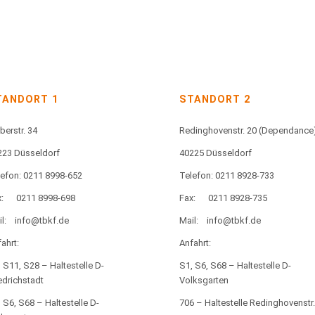
TANDORT 1
STANDORT 2
berstr. 34
Redinghovenstr. 20
(Dependance
223 Düsseldorf
40225 Düsseldorf
lefon: 0211 8998-652
Telefon: 0211 8928-733
:
0211 8998-698
Fax:
0211 8928-735
l:
info@tbkf.de
Mail:
info@tbkf.de
ahrt:
Anfahrt:
 S11, S28 – Haltestelle D-
S1, S6, S68 – Haltestelle D-
edrichstadt
Volksgarten
 S6, S68 – Haltestelle D-
706 – Haltestelle Redinghovenstr.