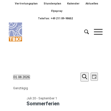
Vertretungsplan
Stundenplan
Kalender
Aktuelles
Flyspray
Telefon: +49 211 89-98652
Veransta
Veranstaltungen
Verans
01.08.2026
Tag
Ansich
Suche
Suche
Datum
für
Naviga
wählen.
Ganztägig
und
August
Ansichten
Juli 20
-
September 1
1,
Sommerferien
Navigatio