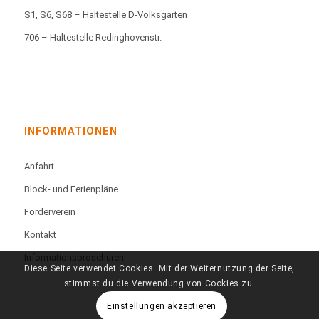
S1, S6, S68 – Haltestelle D-Volksgarten
706 – Haltestelle Redinghovenstr.
INFORMATIONEN
Anfahrt
Block- und Ferienpläne
Förderverein
Kontakt
Informationsbroschüren
Diese Seite verwendet Cookies. Mit der Weiternutzung der Seite,
stimmst du die Verwendung von Cookies zu.
Einstellungen akzeptieren