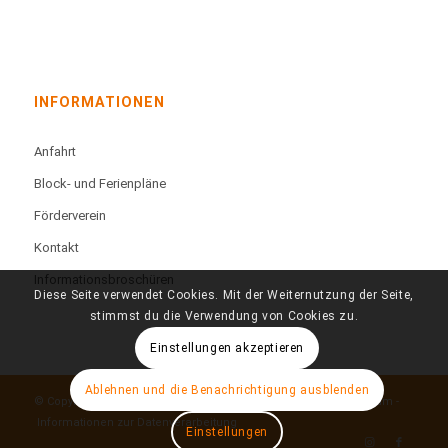
INFORMATIONEN
Anfahrt
Block- und Ferienpläne
Förderverein
Kontakt
Informationsbroschüren
Diese Seite verwendet Cookies. Mit der Weiternutzung der Seite,
stimmst du die Verwendung von Cookies zu.
Einstellungen akzeptieren
Ablehnen und die Benachrichtigung ausblenden
© Copyright - Technisches Berufskolleg Färberstraße -
Impressum
-
Informationen zur Datenverarbeitung
Einstellungen