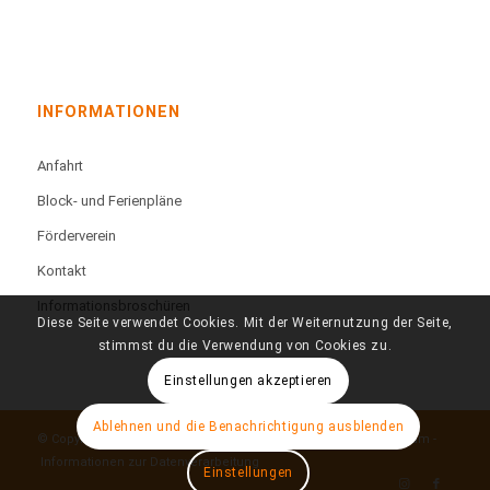
INFORMATIONEN
Anfahrt
Block- und Ferienpläne
Förderverein
Kontakt
Informationsbroschüren
Diese Seite verwendet Cookies. Mit der Weiternutzung der Seite,
stimmst du die Verwendung von Cookies zu.
Einstellungen akzeptieren
Ablehnen und die Benachrichtigung ausblenden
© Copyright - Technisches Berufskolleg Färberstraße -
Impressum
-
Informationen zur Datenverarbeitung
Einstellungen