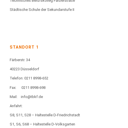
Technisches Berufskolleg Färberstraße
Städtische Schule der Sekundarstufe II
STANDORT 1
Färberstr. 34
40223 Düsseldorf
Telefon: 0211 8998-652
Fax:
0211 8998-698
Mail:
info@tbkf.de
Anfahrt:
S8, S11, S28 – Haltestelle D-Friedrichstadt
S1, S6, S68 – Haltestelle D-Volksgarten