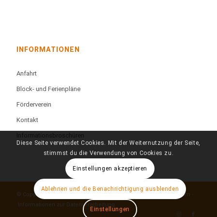
INFORMATIONEN
Anfahrt
Block- und Ferienpläne
Förderverein
Kontakt
Informationsbroschüren
Diese Seite verwendet Cookies. Mit der Weiternutzung der Seite,
stimmst du die Verwendung von Cookies zu.
Einstellungen akzeptieren
Ablehnen und die Benachrichtigung ausblenden
© Copyright - Technisches Berufskolleg Färberstraße -
Impressum
-
Informationen zur Datenverarbeitung
Einstellungen