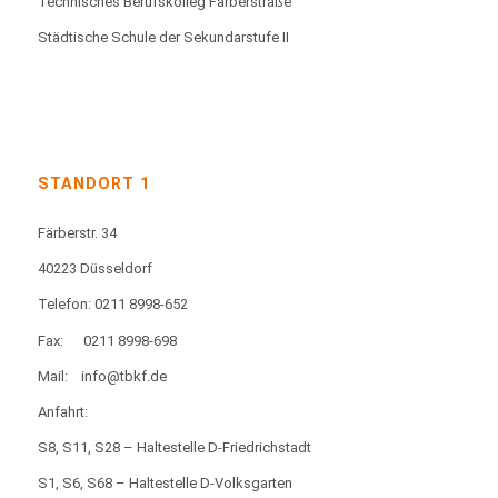
Technisches Berufskolleg Färberstraße
Städtische Schule der Sekundarstufe II
STANDORT 1
Färberstr. 34
40223 Düsseldorf
Telefon: 0211 8998-652
Fax:
0211 8998-698
Mail:
info@tbkf.de
Anfahrt:
S8, S11, S28 – Haltestelle D-Friedrichstadt
S1, S6, S68 – Haltestelle D-Volksgarten