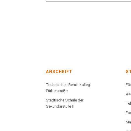
ANSCHRIFT
S
Technisches Berufskolleg
Fär
Färberstraße
40
Städtische Schule der
Te
Sekundarstufe II
Fax
Mai