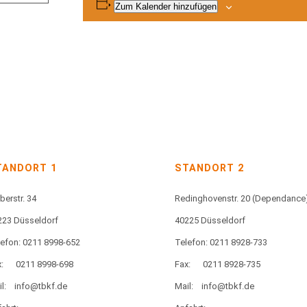
Zum Kalender hinzufügen
TANDORT 1
STANDORT 2
berstr. 34
Redinghovenstr. 20
(Dependance
223 Düsseldorf
40225 Düsseldorf
lefon: 0211 8998-652
Telefon: 0211 8928-733
:
0211 8998-698
Fax:
0211 8928-735
l:
info@tbkf.de
Mail:
info@tbkf.de