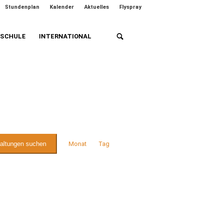
Stundenplan
Kalender
Aktuelles
Flyspray
HSCHULE
INTERNATIONAL
Veranstaltung
Ansichten-
taltungen suchen
Monat
Tag
Navigation