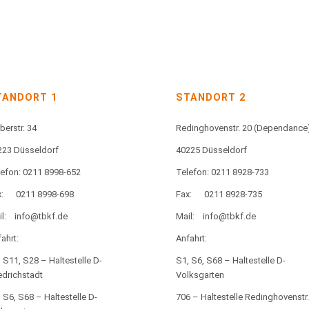
TANDORT 1
STANDORT 2
berstr. 34
Redinghovenstr. 20
(Dependance
223 Düsseldorf
40225 Düsseldorf
lefon: 0211 8998-652
Telefon: 0211 8928-733
:
0211 8998-698
Fax:
0211 8928-735
l:
info@tbkf.de
Mail:
info@tbkf.de
ahrt:
Anfahrt:
 S11, S28 – Haltestelle D-
S1, S6, S68 – Haltestelle D-
edrichstadt
Volksgarten
 S6, S68 – Haltestelle D-
706 – Haltestelle Redinghovenstr.