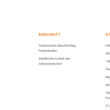
ANSCHRIFT
S
Technisches Berufskolleg
Fär
Färberstraße
40
Städtische Schule der
Te
Sekundarstufe II
Fax
Mai
Anf
S8,
Fri
S1,