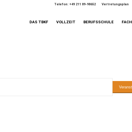
Telefon: +49 211 89-98652
Vertretungsplan
DAS TBKF
VOLLZEIT
BERUFSSCHULE
FAC
n
Verans