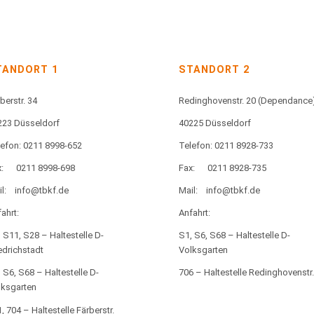
TANDORT 1
STANDORT 2
berstr. 34
Redinghovenstr. 20
(Dependance
223 Düsseldorf
40225 Düsseldorf
lefon: 0211 8998-652
Telefon: 0211 8928-733
:
0211 8998-698
Fax:
0211 8928-735
l:
info@tbkf.de
Mail:
info@tbkf.de
ahrt:
Anfahrt:
 S11, S28 – Haltestelle D-
S1, S6, S68 – Haltestelle D-
edrichstadt
Volksgarten
 S6, S68 – Haltestelle D-
706 – Haltestelle Redinghovenstr.
lksgarten
, 704 – Haltestelle Färberstr.