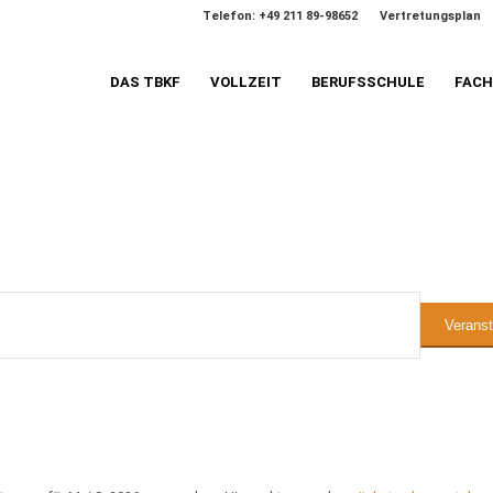
Telefon: +49 211 89-98652
Vertretungsplan
DAS TBKF
VOLLZEIT
BERUFSSCHULE
FAC
n
Verans