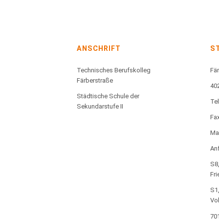
ANSCHRIFT
S
Technisches Berufskolleg
Fär
Färberstraße
40
Städtische Schule der
Te
Sekundarstufe II
Fax
Mai
Anf
S8,
Fri
S1,
Vo
701