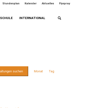
Stundenplan
Kalender
Aktuelles
Flyspray
HSCHULE
INTERNATIONAL
Veranstaltung
Ansichten-
taltungen suchen
Monat
Tag
Navigation