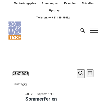
Vertretungsplan
Stundenplan
Kalender
Aktuelles
Flyspray
Telefon: +49 211 89-98652
Veransta
Veranstaltungen
Verans
23.07.2026
Tag
Ansich
Suche
Suche
Datum
für
Naviga
wählen.
Ganztägig
und
Juli
Ansichten
Juli 20
-
September 1
23,
Sommerferien
Navigatio