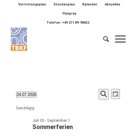
Vertretungsplan
Stundenplan
Kalender
Aktuelles
Flyspray
Telefon: +49 211 89-98652
Veransta
Veranstaltungen
Verans
24.07.2026
Tag
Ansich
Suche
Suche
Datum
für
Naviga
wählen.
Ganztägig
und
Juli
Ansichten
Juli 20
-
September 1
24,
Sommerferien
Navigatio