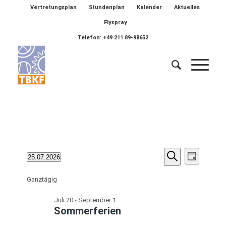
Vertretungsplan
Stundenplan
Kalender
Aktuelles
Flyspray
Telefon: +49 211 89-98652
Veransta
Veranstaltungen
Verans
25.07.2026
Tag
Ansich
Suche
Suche
Datum
für
Naviga
wählen.
Ganztägig
und
Juli
Ansichten
Juli 20
-
September 1
25,
Sommerferien
Navigatio