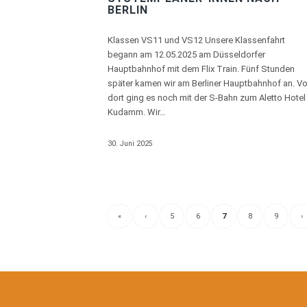
BERLIN
Klassen VS11 und VS12 Unsere Klassenfahrt
begann am 12.05.2025 am Düsseldorfer
Hauptbahnhof mit dem Flix Train. Fünf Stunden
später kamen wir am Berliner Hauptbahnhof an. V
dort ging es noch mit der S-Bahn zum Aletto Hotel
Kudamm. Wir…
30. Juni 2025
«
‹
5
6
7
8
9
›