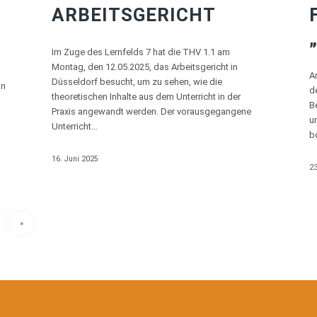
ARBEITSGERICHT
Im Zuge des Lernfelds 7 hat die THV 1.1 am
Montag, den 12.05.2025, das Arbeitsgericht in
A
Düsseldorf besucht, um zu sehen, wie die
on
d
theoretischen Inhalte aus dem Unterricht in der
B
Praxis angewandt werden. Der vorausgegangene
u
Unterricht…
b
16. Juni 2025
23
»