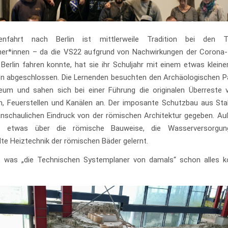
enfahrt nach Berlin ist mittlerweile Tradition bei den T
er*innen – da die VS22 aufgrund von Nachwirkungen der Corona-
Berlin fahren konnte, hat sie ihr Schuljahr mit einem etwas klein
n abgeschlossen. Die Lernenden besuchten den Archäologischen P
m und sahen sich bei einer Führung die originalen Überreste 
, Feuerstellen und Kanälen an. Der imposante Schutzbau aus Sta
anschaulichen Eindruck von der römischen Architektur gegeben. A
e etwas über die römische Bauweise, die Wasserversorgu
te Heiztechnik der römischen Bäder gelernt.
h, was „die Technischen Systemplaner von damals“ schon alles 