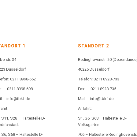
TANDORT 1
STANDORT 2
berstr. 34
Redinghovenstr. 20
(Dependance
223 Düsseldorf
40225 Düsseldorf
lefon: 0211 8998-652
Telefon: 0211 8928-733
:
0211 8998-698
Fax:
0211 8928-735
l:
info@tbkf.de
Mail:
info@tbkf.de
ahrt:
Anfahrt:
 S11, S28 – Haltestelle D-
S1, S6, S68 – Haltestelle D-
edrichstadt
Volksgarten
 S6, S68 – Haltestelle D-
706 – Haltestelle Redinghovenstr.