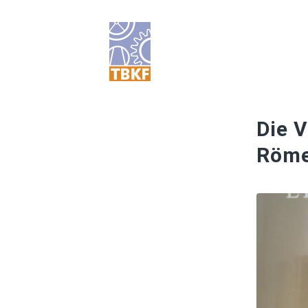
Die 
Röm