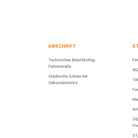
ANSCHRIFT
S
Technisches Berufskolleg
Fär
Färberstraße
40
Städtische Schule der
Te
Sekundarstufe II
Fax
Mai
Anf
S8,
Fri
S1,