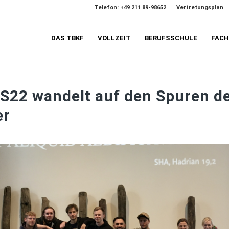
Telefon: +49 211 89-98652
Vertretungsplan
DAS TBKF
VOLLZEIT
BERUFSSCHULE
FAC
VS22 wandelt auf den Spuren d
er