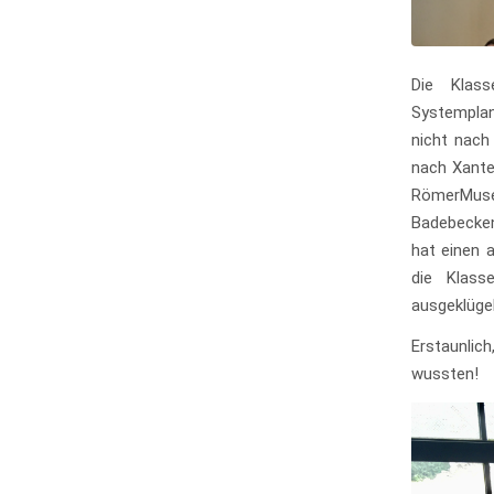
Die Klass
Systemplan
nicht nach 
nach Xante
RömerMuseu
Badebecken
hat einen 
die Klass
ausgeklügel
Erstaunlic
wussten!