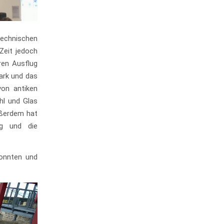
echnischen
Zeit jedoch
eren Ausflug
ark und das
von antiken
hl und Glas
ußerdem hat
ng und die
konnten und